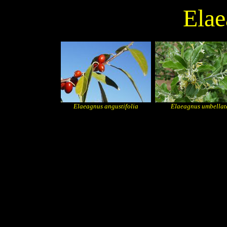
Elae
Elaeagnus angustifolia
Elaeagnus umbellat