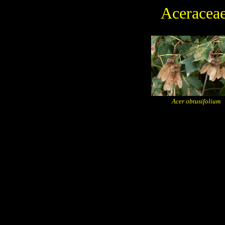
Aceracea
Acer obtusifolium